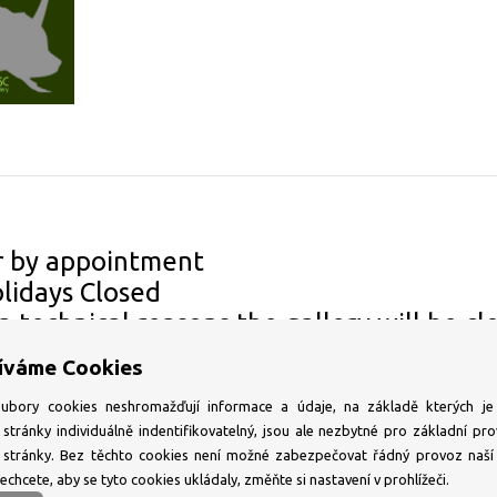
r by appointment
olidays Closed
 a technical reasons the gallery will be c
 for understanding.
íváme Cookies
ubory cookies neshromažďují informace a údaje, na základě kterých je 
stránky individuálně indentifikovatelný, jsou ale nezbytné pro základní pro
stránky. Bez těchto cookies není možné zabezpečovat řádný provoz naší 
chcete, aby se tyto cookies ukládaly, změňte si nastavení v prohlížeči.