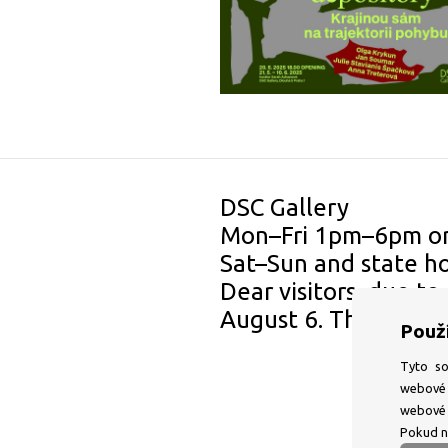
DSC Gallery
Mon–⁠Fri 1pm–⁠6pm o
Sat–⁠Sun and state h
Dear visitors, due to
August 6. Thank you
Použ
Tyto so
webové 
webové 
Pokud ne