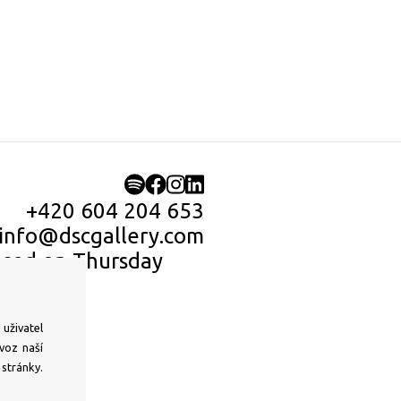
+420 604 204 653
info@dscgallery.com
losed on Thursday
uživatel
voz naší
stránky.